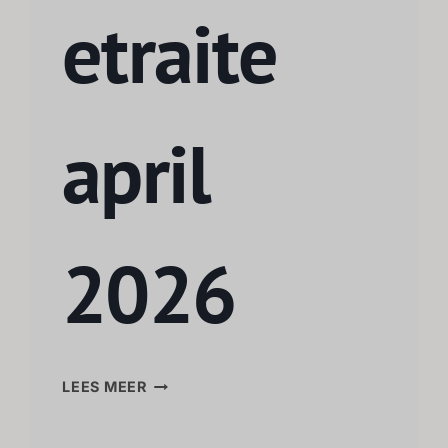
etraite
april
2026
LEES MEER