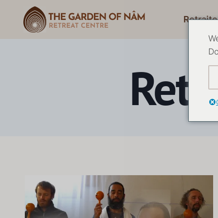
Retraite
We
Do
Retr