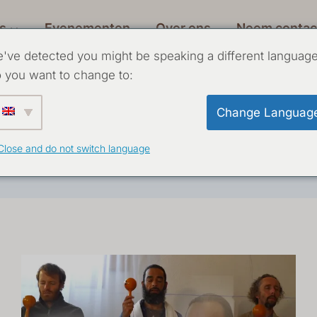
s
Evenementen
Over ons
Neem contac
've detected you might be speaking a different language
 you want to change to:
aite voor m
Change Languag
Close and do not switch language