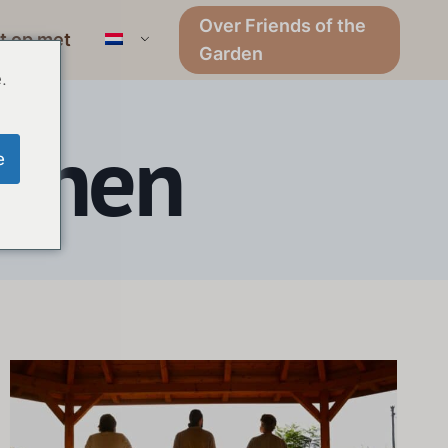
Over Friends of the
t op met
Garden
.
annen
e