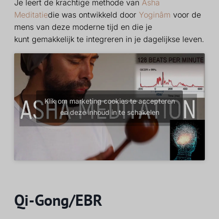
Je leert de krachtige methode van
Asha
Meditatie
die was
ontwikkeld door
Yoginâm
voor de
mens van deze moderne tijd en die je
kunt
gemakkelijk te integreren in je dagelijkse leven.
Klik om marketing cookies te accepteren
en deze inhoud in te schakelen
Qi-Gong/EBR