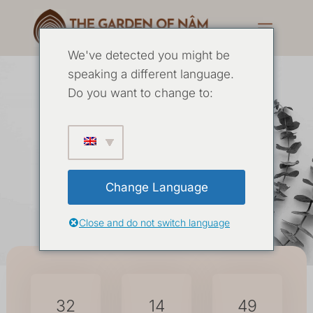
We've detected you might be
speaking a different language.
5 Daagse
Do you want to change to:
Mannenretraite
september 2026
Change Language
Close and do not switch language
09 SEPTEMBER
-
15 SEPTEMBER 2026
32
14
49