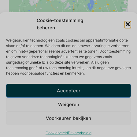
Cookie-toestemming
beheren
We gebruiken technologieën zoals cookies om apparaatinformatie op te
slaan en/of te openen. We doen dit om de browse-ervaring te verbeteren
en om (niet-) gepersonaliseerde advertenties te tonen. Door toestemming
te geven voor deze technologieën kunnen we gegevens zoals
surfgedrag of unieke ID's op deze site verwerken. Als u geen
toestemming geeft of uw toestemming intrekt, kan dit negatieve gevolgen
hebben voor bepaalde functies en kenmerken.
Retraite- en meditatiecentrum dat een vredige en
inspirerende omgeving biedt voor een optimaal leven.
Accepteer
Weigeren
Voorkeuren bekijken
Privacybeleid
© 2026 De Tuin van Nâm ~ Retraite- & Meditatiecentrum
Cookiebeleid
Privacybeleid