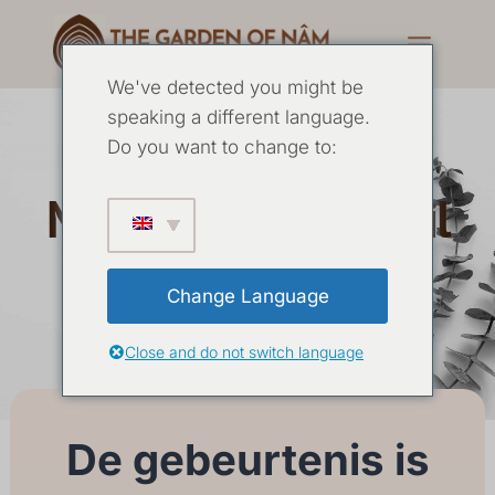
We've detected you might be
speaking a different language.
5 Daagse
Do you want to change to:
Mannenretraite april
2026
Change Language
Close and do not switch language
18 APRIL
-
24 APRIL 2026
De gebeurtenis is