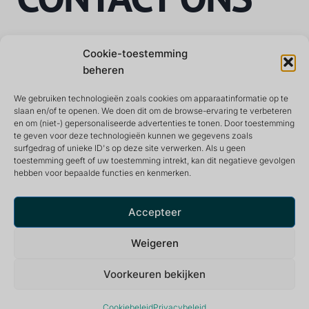
Cookie-toestemming
Als u vragen hebt over het privacybeleid of een
beheren
klacht, kunt u
neem contact op met
us
.
We gebruiken technologieën zoals cookies om apparaatinformatie op te
slaan en/of te openen. We doen dit om de browse-ervaring te verbeteren
en om (niet-) gepersonaliseerde advertenties te tonen. Door toestemming
te geven voor deze technologieën kunnen we gegevens zoals
surfgedrag of unieke ID's op deze site verwerken. Als u geen
toestemming geeft of uw toestemming intrekt, kan dit negatieve gevolgen
hebben voor bepaalde functies en kenmerken.
Retraite- en meditatiecentrum dat een vredige en
inspirerende omgeving biedt voor een optimaal leven.
Accepteer
Weigeren
Voorkeuren bekijken
Privacybeleid
© 2026 De Tuin van Nâm ~ Retraite- & Meditatiecentrum
Cookiebeleid
Privacybeleid