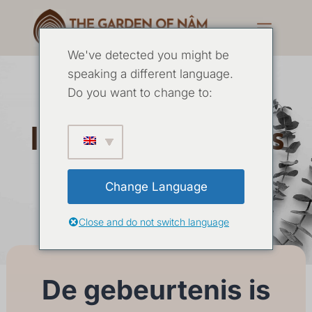
We've detected you might be
speaking a different language.
5 Daagse Yoga
Do you want to change to:
Intensive 7 augustus
2025
Change Language
Close and do not switch language
07 AUGUSTUS
-
11 AUGUSTUS 2025
De gebeurtenis is