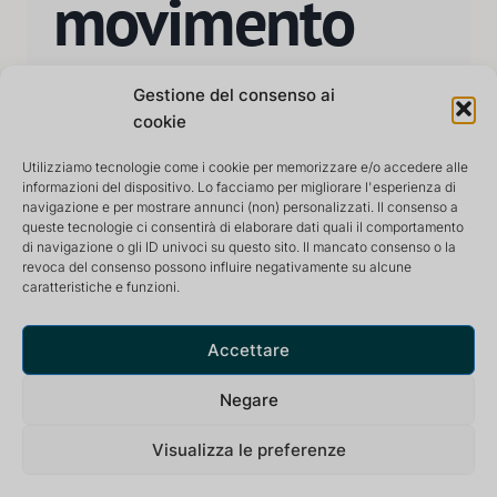
movimento
Gestione del consenso ai
LEGGI DI PIÙ
cookie
Utilizziamo tecnologie come i cookie per memorizzare e/o accedere alle
informazioni del dispositivo. Lo facciamo per migliorare l'esperienza di
navigazione e per mostrare annunci (non) personalizzati. Il consenso a
queste tecnologie ci consentirà di elaborare dati quali il comportamento
di navigazione o gli ID univoci su questo sito. Il mancato consenso o la
revoca del consenso possono influire negativamente su alcune
caratteristiche e funzioni.
Centro di ritiro e meditazione che offre un ambiente
tranquillo e stimolante per una vita ottimale.
Accettare
Negare
Visualizza le preferenze
Informativa sulla privacy