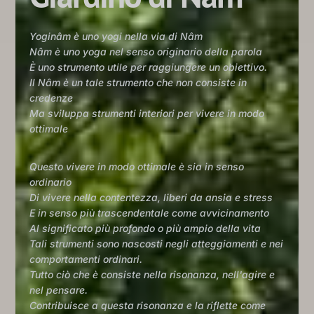
Yoginâm è uno yogi nella via di Nâm
Nâm è uno yoga nel senso originario della parola
È uno strumento utile per raggiungere un obiettivo.
Il Nâm è un tale strumento che non consiste in
credenze
Ma sviluppa strumenti interiori per vivere in modo
ottimale
Questo vivere in modo ottimale è sia in senso
ordinario
Di vivere nella contentezza, liberi da ansia e stress
E in senso più trascendentale come avvicinamento
Al significato più profondo o più ampio della vita
Tali strumenti sono nascosti negli atteggiamenti e nei
comportamenti ordinari.
Tutto ciò che è consiste nella risonanza, nell'agire e
nel pensare.
Contribuisce a questa risonanza e la riflette come