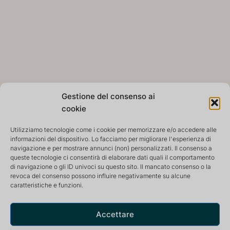
Gestione del consenso ai
cookie
Utilizziamo tecnologie come i cookie per memorizzare e/o accedere alle
informazioni del dispositivo. Lo facciamo per migliorare l'esperienza di
navigazione e per mostrare annunci (non) personalizzati. Il consenso a
queste tecnologie ci consentirà di elaborare dati quali il comportamento
Tutti hanno la responsabilità di vivere
di navigazione o gli ID univoci su questo sito. Il mancato consenso o la
Sia in senso individuale che in senso comunitario.
revoca del consenso possono influire negativamente su alcune
Oltre che per gli esseri umani, anche per l'ambiente e
caratteristiche e funzioni.
la cultura.
Tale responsabilità è portata avanti attraverso
Accettare
l'apprezzamento della vita