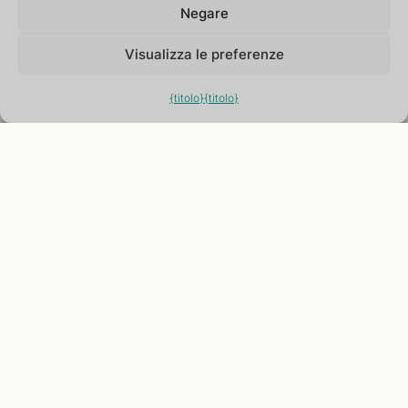
Nella scoperta della bellezza interiore spesso
Negare
nascosta dietro un velo spesso
La vita moderna non è certo di grande aiuto
Visualizza le preferenze
Per esprimere la sua Responsabilità Yoginâm ha
fondato
{titolo}
{titolo}
Il giardino di Nâm di fronte al suo eremo di Nijar
Il Giardino di Nâm è un luogo che accoglie tutti.
Indipendentemente dal background, dalla cultura o
dalla religione
Per trovare questa sintonia nella bellezza silenziosa
del luogo