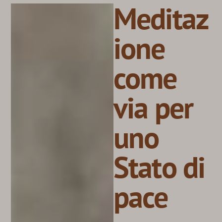
Meditaz
ione
come
via per
uno
Stato di
pace