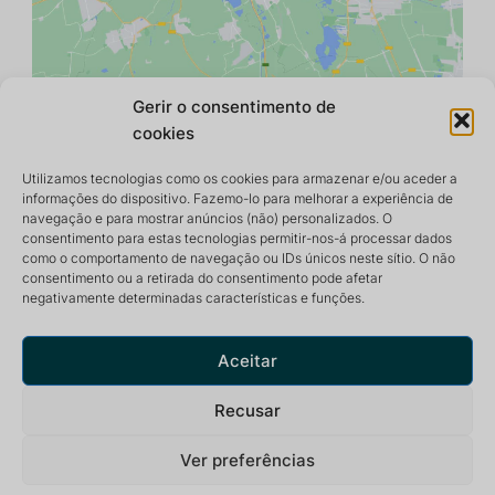
Gerir o consentimento de
cookies
Utilizamos tecnologias como os cookies para armazenar e/ou aceder a
informações do dispositivo. Fazemo-lo para melhorar a experiência de
navegação e para mostrar anúncios (não) personalizados. O
consentimento para estas tecnologias permitir-nos-á processar dados
como o comportamento de navegação ou IDs únicos neste sítio. O não
consentimento ou a retirada do consentimento pode afetar
negativamente determinadas características e funções.
Centro de retiro e meditação que oferece um ambiente
pacífico e inspirador para uma vida óptima.
Aceitar
Recusar
Ver preferências
Política de privacidade