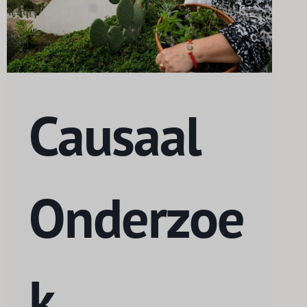
Causaal
Onderzoe
k