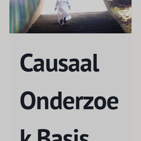
Causaal
Onderzoe
k Basis