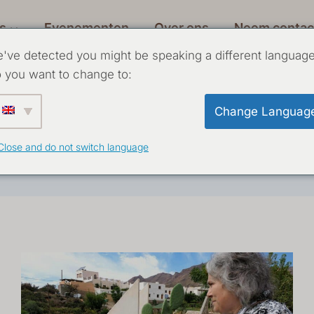
s
Evenementen
Over ons
Neem contac
've detected you might be speaking a different language
 you want to change to:
Sjamanism
Change Languag
Close and do not switch language