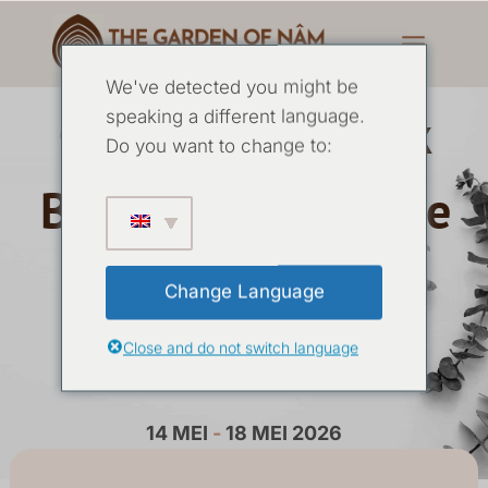
We've detected you might be
Causaal Onderzoek
speaking a different language.
Do you want to change to:
Basis Shamanistische
Retraite met Anna
Change Language
Montis - mei 2026
Close and do not switch language
14 MEI
-
18 MEI 2026