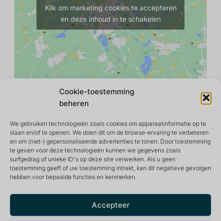
Klik om marketing cookies te accepteren
en deze inhoud in te schakelen
Cookie-toestemming
beheren
We gebruiken technologieën zoals cookies om apparaatinformatie op te
slaan en/of te openen. We doen dit om de browse-ervaring te verbeteren
en om (niet-) gepersonaliseerde advertenties te tonen. Door toestemming
te geven voor deze technologieën kunnen we gegevens zoals
surfgedrag of unieke ID's op deze site verwerken. Als u geen
toestemming geeft of uw toestemming intrekt, kan dit negatieve gevolgen
hebben voor bepaalde functies en kenmerken.
Retraite- en meditatiecentrum dat een vredige en
inspirerende omgeving biedt voor een optimaal leven.
Accepteer