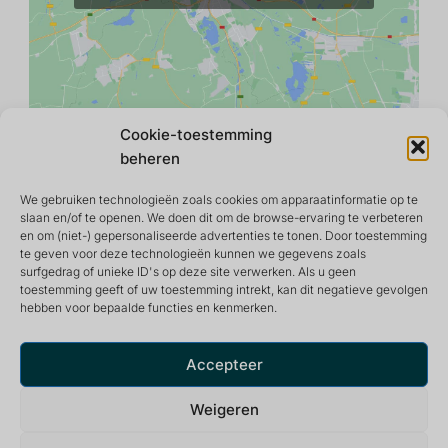
Cookie-toestemming
beheren
We gebruiken technologieën zoals cookies om apparaatinformatie op te
slaan en/of te openen. We doen dit om de browse-ervaring te verbeteren
en om (niet-) gepersonaliseerde advertenties te tonen. Door toestemming
te geven voor deze technologieën kunnen we gegevens zoals
surfgedrag of unieke ID's op deze site verwerken. Als u geen
toestemming geeft of uw toestemming intrekt, kan dit negatieve gevolgen
hebben voor bepaalde functies en kenmerken.
Retraite- en meditatiecentrum dat een vredige en
inspirerende omgeving biedt voor een optimaal leven.
Accepteer
Weigeren