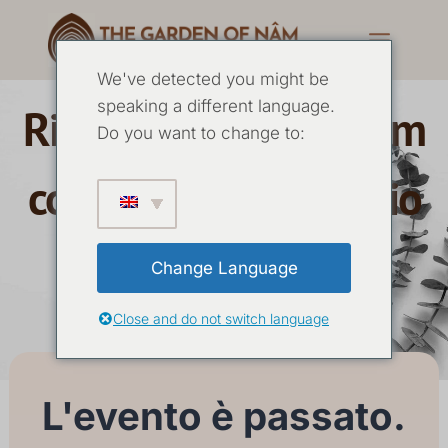
We've detected you might be
speaking a different language.
Ritiro del silenzio Nâm
Do you want to change to:
con Yoginâm Febbraio
2025
Change Language
Close and do not switch language
23 FEBBRAIO
-
01 MARZO 2025
L'evento è passato.