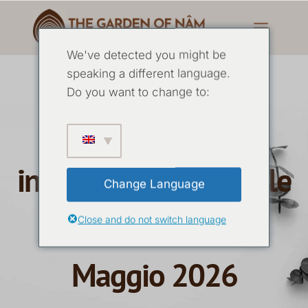
We've detected you might be
Ritiro sciamanico
speaking a different language.
Do you want to change to:
avanzato di
investigazione causale
Change Language
con Anna Montis -
Close and do not switch language
Maggio 2026