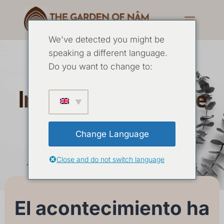
We've detected you might be
speaking a different language.
5 Días de Yoga
Do you want to change to:
Intensivo Septiembre
2025
Change Language
Close and do not switch language
12 SEPTIEMBRE
-
16 SEPTIEMBRE 2025
El acontecimiento ha