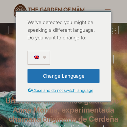
We've detected you might be
Liberando el potencial
speaking a different language.
Do you want to change to:
del Alma:
Investigación causal
Retiro chamánico
Change Language
básico
Close and do not switch language
Un evento chamánico guiado por
Anna Montis, experimentada
chamana originaria de Cerdeña