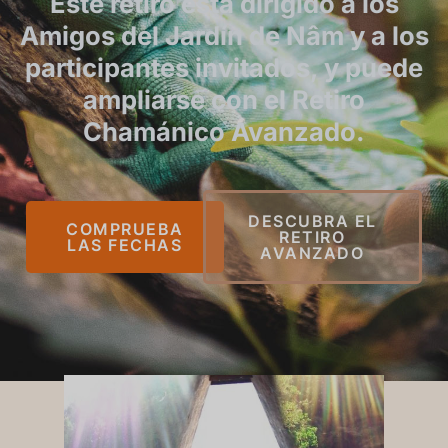
Este retiro está dirigido a los
Amigos del Jardín de Nâm y a los
participantes invitados, y puede
ampliarse con el Retiro
Chamánico Avanzado.
DESCUBRA EL
COMPRUEBA
RETIRO
LAS FECHAS
AVANZADO