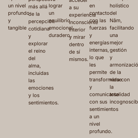
acceder
un nivel
lograr
en
holístico
más allá
a su
profundo
un
contacto
del
de la
experiencia
y
equilibrio
con las
Nâm,
percepción
inconsciente
tangible
emocional
fuerzas
facilitando
cotidiana
interior
duradero.
y
una
y
y mirar
energías
mejor
explorar
dentro
internas,
gestión
el reino
de sí
lo que
y
del
mismos.
les
armonizaci
alma,
permite
de la
incluidas
transformarse
vida con
las
y
la
emociones
comunicarse
totalidad
y los
con sus
incognoscib
sentimientos.
sentimientos
a un
nivel
profundo.