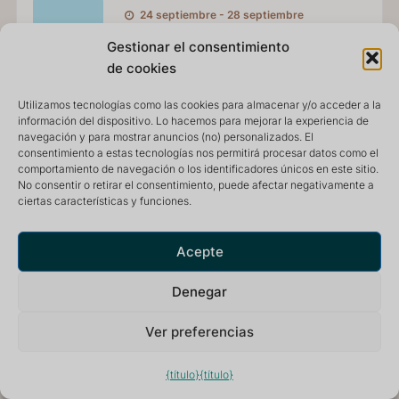
24 septiembre - 28 septiembre
Retiro chamánico básico
Gestionar el consentimiento
de investigación causal
de cookies
SEP
con Anna Montis -
24
Utilizamos tecnologías como las cookies para almacenar y/o acceder a la
información del dispositivo. Lo hacemos para mejorar la experiencia de
Septiembre 2026
navegación y para mostrar anuncios (no) personalizados. El
consentimiento a estas tecnologías nos permitirá procesar datos como el
comportamiento de navegación o los identificadores únicos en este sitio.
MÁS INFORMACIÓN
No consentir o retirar el consentimiento, puede afectar negativamente a
ciertas características y funciones.
Acepte
Denegar
13 mayo 2027 - 17 mayo 2027
Retiro chamánico básico
Ver preferencias
de investigación causal
MAYO
{título}
{título}
con Anna Montis - Mayo
13