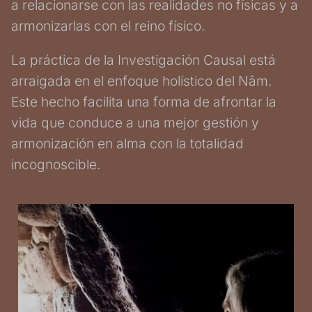
a relacionarse con las realidades no físicas y a
armonizarlas con el reino físico.
La práctica de la Investigación Causal está
arraigada en el enfoque holístico del Nâm.
Este hecho facilita una forma de afrontar la
vida que conduce a una mejor gestión y
armonización en alma con la totalidad
incognoscible.