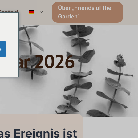
Über „Friends of the
Kontakt
Garden“
.
e
anuar 2026
s Ereignis ist