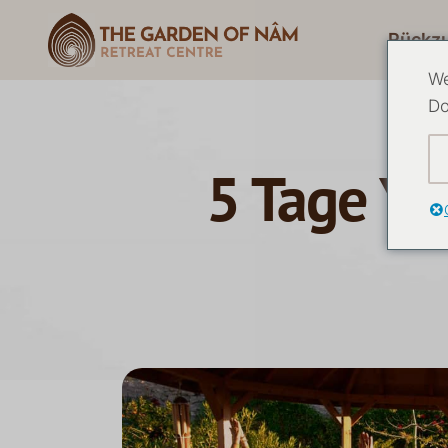
Rückz
We
Do
5 Tage Yo