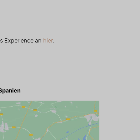
ays Experience an
hier
.
, Spanien