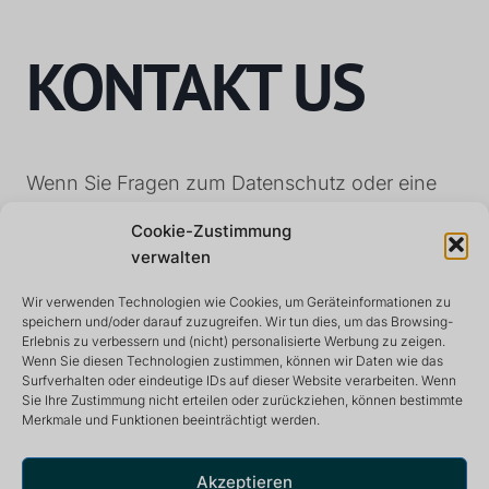
KONTAKT US
Wenn Sie Fragen zum Datenschutz oder eine
Beschwerde haben, wenden Sie sich bitte
Cookie-Zustimmung
an
Kontakt
us
.
verwalten
Wir verwenden Technologien wie Cookies, um Geräteinformationen zu
speichern und/oder darauf zuzugreifen. Wir tun dies, um das Browsing-
Erlebnis zu verbessern und (nicht) personalisierte Werbung zu zeigen.
Wenn Sie diesen Technologien zustimmen, können wir Daten wie das
Surfverhalten oder eindeutige IDs auf dieser Website verarbeiten. Wenn
Sie Ihre Zustimmung nicht erteilen oder zurückziehen, können bestimmte
Merkmale und Funktionen beeinträchtigt werden.
Rückzugs- und Meditationszentrum, das eine friedliche
und inspirierende Umgebung für ein optimales Leben
bietet.
Akzeptieren