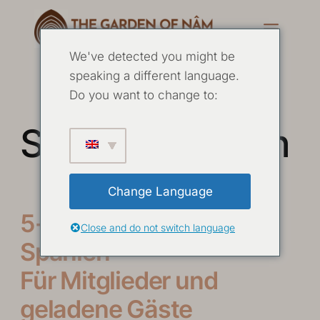
We've detected you might be
speaking a different language.
Do you want to change to:
Sinnvolles Leben
Change Language
5-tägiger Nâm-Kurs in
Close and do not switch language
Spanien
Für Mitglieder und
geladene Gäste