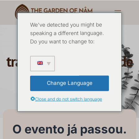
We've detected you might be
speaking a different language.
Retiro de férias
Do you want to change to:
tranquilo dezembro de
2024
Change Language
Close and do not switch language
27 DEZEMBRO
-
03 JANEIRO 2025
O evento já passou.