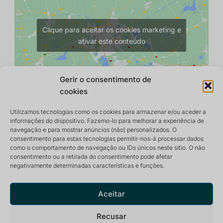
Clique para aceitar os cookies marketing e
ativar este conteúdo
Gerir o consentimento de
cookies
Utilizamos tecnologias como os cookies para armazenar e/ou aceder a
informações do dispositivo. Fazemo-lo para melhorar a experiência de
navegação e para mostrar anúncios (não) personalizados. O
consentimento para estas tecnologias permitir-nos-á processar dados
como o comportamento de navegação ou IDs únicos neste sítio. O não
consentimento ou a retirada do consentimento pode afetar
negativamente determinadas características e funções.
Centro de retiro e meditação que oferece um ambiente
pacífico e inspirador para uma vida óptima.
Aceitar
Recusar