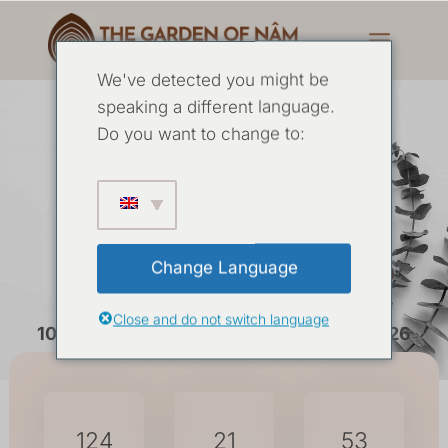
We've detected you might be
speaking a different language.
Vida Significativa
Do you want to change to:
Intensivo de 5 dias
dezembro de 2026
Change Language
Close and do not switch language
10 DEZEMBRO
-
14 DE DEZEMBRO DE 2026
124
21
53