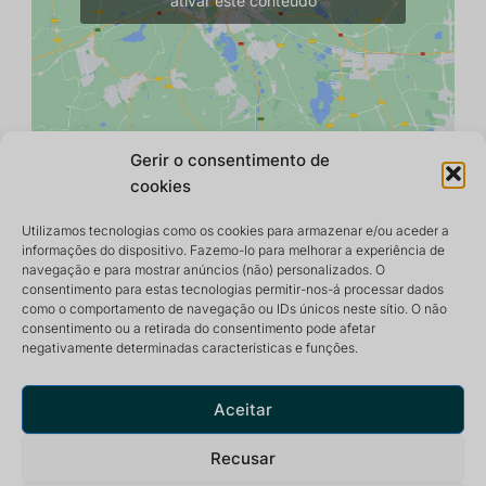
ativar este conteúdo
Gerir o consentimento de
cookies
Utilizamos tecnologias como os cookies para armazenar e/ou aceder a
informações do dispositivo. Fazemo-lo para melhorar a experiência de
navegação e para mostrar anúncios (não) personalizados. O
consentimento para estas tecnologias permitir-nos-á processar dados
como o comportamento de navegação ou IDs únicos neste sítio. O não
consentimento ou a retirada do consentimento pode afetar
negativamente determinadas características e funções.
Centro de retiro e meditação que oferece um ambiente
pacífico e inspirador para uma vida óptima.
Aceitar
Recusar