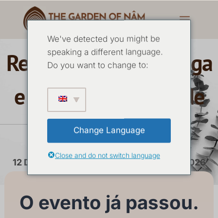
We've detected you might be
speaking a different language.
Retiro de 7 dias de Yoga
Do you want to change to:
e Silêncio fevereiro de
2026
Change Language
Close and do not switch language
12 DE FEVEREIRO
-
18 DE FEVEREIRO DE 2026
O evento já passou.