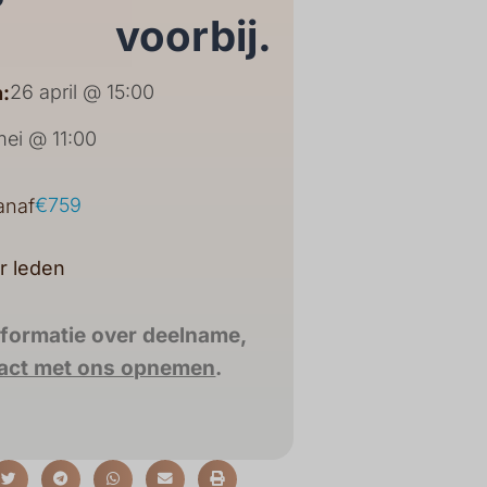
voorbij.
26 april @ 15:00
:
mei @ 11:00
€759
anaf
r leden
nformatie over deelname,
act met ons opnemen
.