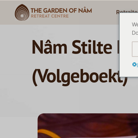
Retraite
We
Do
Nâm Stilte Re
(Volgeboekt)