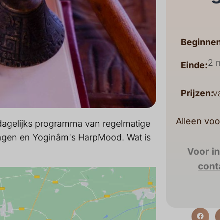
Beginnen
2 
Einde:
Prijzen:
v
Alleen voo
n dagelijks programma van regelmatige
ingen en Yoginâm's HarpMood. Wat is
Voor i
cont