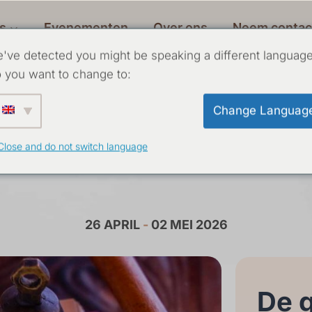
s
Evenementen
Over ons
Neem contac
've detected you might be speaking a different language
 you want to change to:
traite met Yoginâ
Change Languag
Close and do not switch language
26 APRIL
-
02 MEI 2026
De g