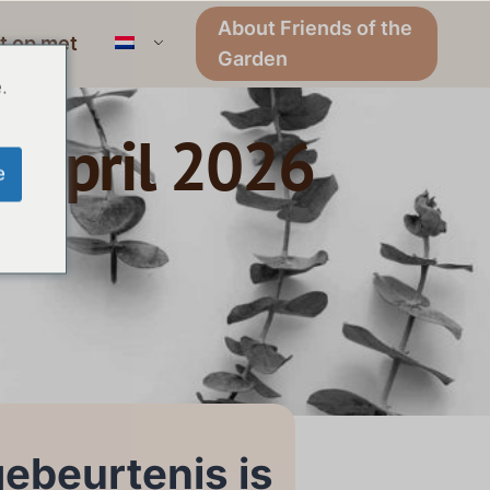
About Friends of the
t op met
Garden
.
m april 2026
e
ebeurtenis is