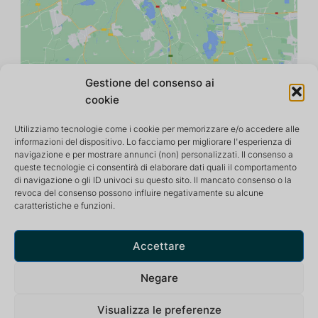
Gestione del consenso ai
cookie
Utilizziamo tecnologie come i cookie per memorizzare e/o accedere alle
informazioni del dispositivo. Lo facciamo per migliorare l'esperienza di
navigazione e per mostrare annunci (non) personalizzati. Il consenso a
queste tecnologie ci consentirà di elaborare dati quali il comportamento
di navigazione o gli ID univoci su questo sito. Il mancato consenso o la
revoca del consenso possono influire negativamente su alcune
caratteristiche e funzioni.
Centro di ritiro e meditazione che offre un ambiente
tranquillo e stimolante per una vita ottimale.
Accettare
Negare
Visualizza le preferenze