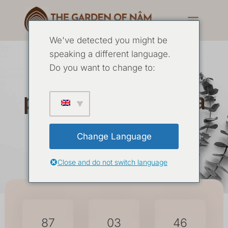
We've detected you might be
speaking a different language.
Ritiro di 7 giorni: Il
Do you want to change to:
perdono come forza
gentile
Change Language
Close and do not switch language
01 NOVEMBRE
-
07 NOVEMBRE 2026
87
03
46