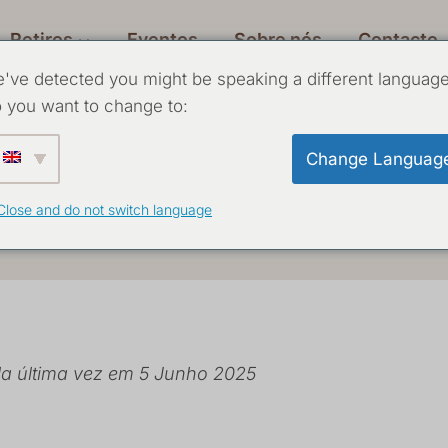
Retiros
Eventos
Sobre nós
Contacto
've detected you might be speaking a different language
 you want to change to:
mos e condi
Change Languag
Close and do not switch language
la última vez em 5 Junho 2025