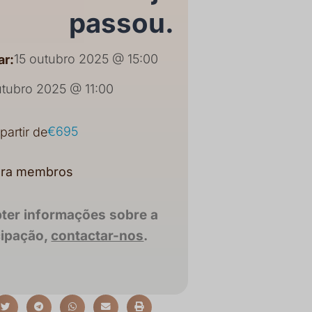
passou.
15 outubro 2025 @ 15:00
r:
utubro 2025 @ 11:00
€695
 partir de
ara membros
bter informações sobre a
cipação,
contactar-nos
.