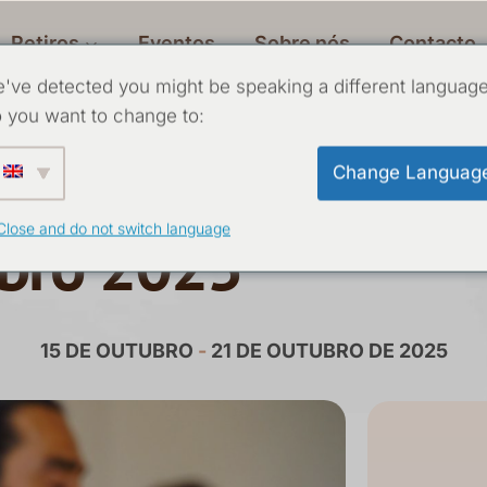
Retiros
Eventos
Sobre nós
Contacto
've detected you might be speaking a different language
 you want to change to:
êncio Nâm para h
Change Languag
Close and do not switch language
bro 2025
15 DE OUTUBRO
-
21 DE OUTUBRO DE 2025