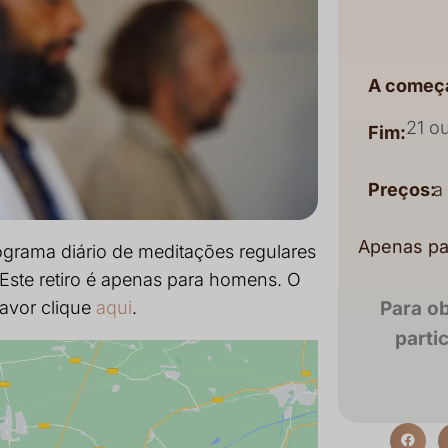
A começa
21 o
Fim:
Preços:
a
Apenas p
ograma diário de meditações regulares
ste retiro é apenas para homens. O
favor clique
aqui
.
Para o
parti