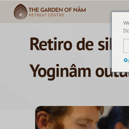
We
Do
Retiro de sil
Yoginâm outu