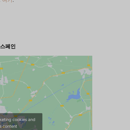
아, 스페인
keting cookies and
s content