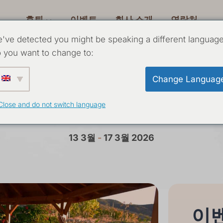
후퇴
이벤트
회사 소개
연락처
've detected you might be speaking a different language
 you want to change to:
Change Languag
년 3월 5일 요가
Close and do not switch language
13 3월
-
17 3월 2026
이