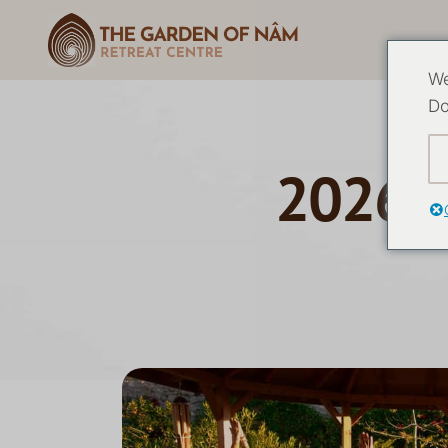
We
Do
2026