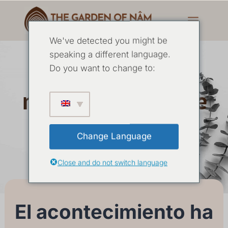
We've detected you might be
speaking a different language.
La esencia de la
Do you want to change to:
meditación Mayo de
2026
Change Language
Close and do not switch language
29 MAYO
-
01 JUNIO 2026
El acontecimiento ha