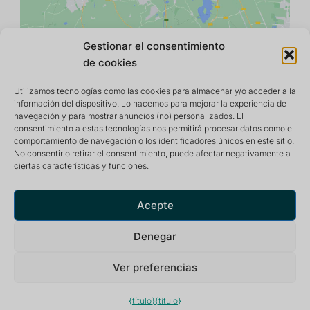
Gestionar el consentimiento
de cookies
Utilizamos tecnologías como las cookies para almacenar y/o acceder a la
información del dispositivo. Lo hacemos para mejorar la experiencia de
navegación y para mostrar anuncios (no) personalizados. El
consentimiento a estas tecnologías nos permitirá procesar datos como el
comportamiento de navegación o los identificadores únicos en este sitio.
No consentir o retirar el consentimiento, puede afectar negativamente a
ciertas características y funciones.
Centro de retiro y meditación que ofrece un entorno
tranquilo e inspirador para una vida óptima.
Acepte
Denegar
Ver preferencias
Política de privacidad
2026 El Jardín de Nâm ~ Centro de retiro y meditación
{título}
{título}