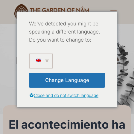
We've detected you might be
speaking a different language.
La esencia de la
Do you want to change to:
meditación Julio de
2026
Change Language
Close and do not switch language
02 JULIO
-
05 JULIO 2026
El acontecimiento ha