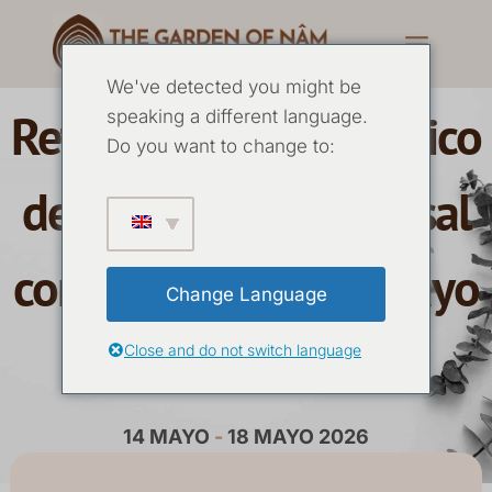
We've detected you might be
Retiro chamánico básico
speaking a different language.
Do you want to change to:
de investigación causal
con Anna Montis - Mayo
Change Language
2026
Close and do not switch language
14 MAYO
-
18 MAYO 2026