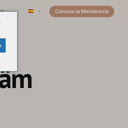
to
Conoce la Membresía
.
e
Nâm