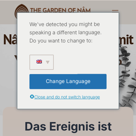
We've detected you might be
speaking a different language.
Nâm Silence Retreat mit
Do you want to change to:
Yoginâm April 2026
(Ausgebucht)
Change Language
Close and do not switch language
26. APRIL
-
02 MAI 2026
Das Ereignis ist