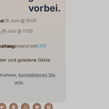
vorbei.
16 Juni @ 15:00
d:
19 Juni @ 11:00
:
€319
taltung:
beginnend mit
eder und geladene Gäste
ilnahme,
kontaktieren Sie
uns
.