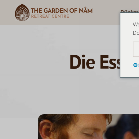
Rückz
We
Do
Die Esse