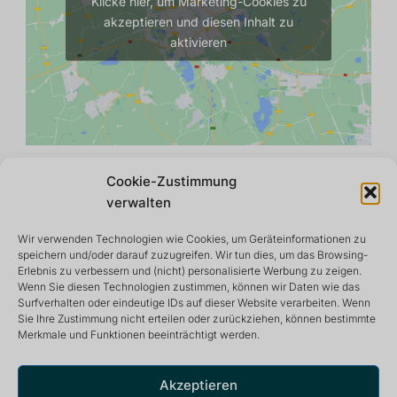
Klicke hier, um Marketing-Cookies zu
akzeptieren und diesen Inhalt zu
aktivieren
Cookie-Zustimmung
verwalten
Wir verwenden Technologien wie Cookies, um Geräteinformationen zu
speichern und/oder darauf zuzugreifen. Wir tun dies, um das Browsing-
Erlebnis zu verbessern und (nicht) personalisierte Werbung zu zeigen.
Wenn Sie diesen Technologien zustimmen, können wir Daten wie das
Surfverhalten oder eindeutige IDs auf dieser Website verarbeiten. Wenn
Sie Ihre Zustimmung nicht erteilen oder zurückziehen, können bestimmte
Merkmale und Funktionen beeinträchtigt werden.
Rückzugs- und Meditationszentrum, das eine friedliche
und inspirierende Umgebung für ein optimales Leben
bietet.
Akzeptieren