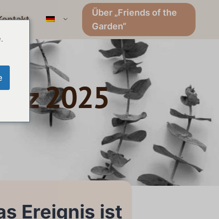
Über „Friends of the
Kontakt
Garden“
.
e
März 2025
s Ereignis ist