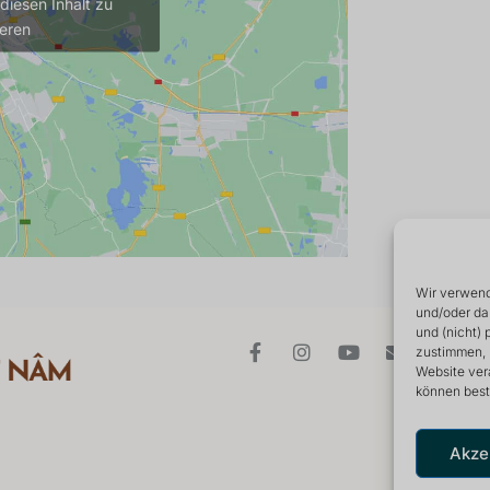
diesen Inhalt zu
ieren
Wir verwend
und/oder da
und (nicht)
zustimmen, 
Website ver
können best
Akze