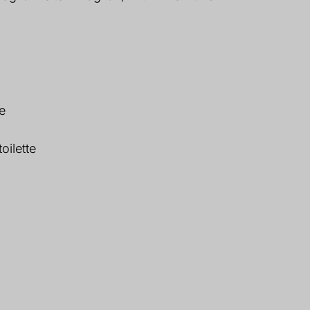
e
oilette