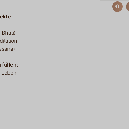
ekte:
Bhati)
itation
asana)
füllen:
e Leben