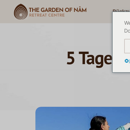
Rückz
We
Do
5 Tage Y