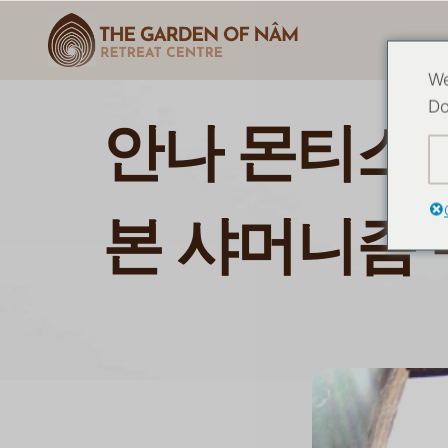
We
Do
안나 몬티스
본 샤머니즘 수