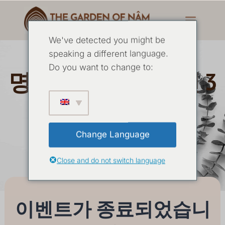
We've detected you might be
speaking a different language.
Do you want to change to:
명상의 본질 2026년 3
월
Change Language
26 3월
-
29 3월 2026
Close and do not switch language
이벤트가 종료되었습니