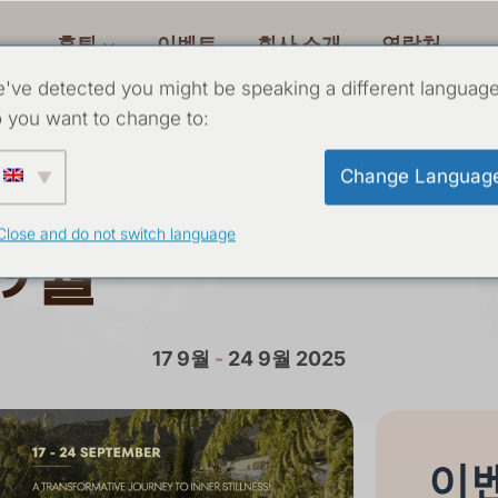
후퇴
이벤트
회사 소개
연락처
've detected you might be speaking a different language
 you want to change to:
하는 여성을 위한
Change Languag
Close and do not switch language
 9월
17 9월
-
24 9월 2025
이