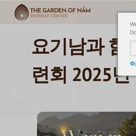
We
Do
요기남과 함께
련회 2025년