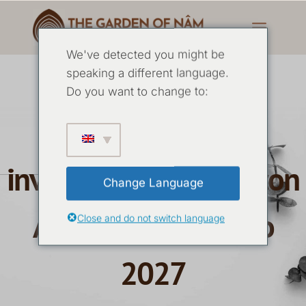
We've detected you might be
Retiro chamánico
speaking a different language.
Do you want to change to:
avanzado de
investigación causal con
Change Language
Anna Montis - Mayo
Close and do not switch language
2027