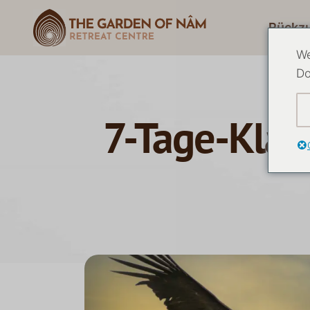
Rückz
We
Do
7-Tage-Klaus