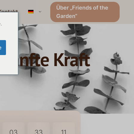
Über „Friends of the
Kontakt
Garden“
.
e
 sanfte Kraft
03
33
10